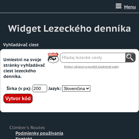
Menu
Widget Lezeckého denníka
Vyhľadávač ciest
Umiestni na svoje
stránky vyhľadávač
Eviduj, objavuj a pomôž zozbierať cesty
ciest lezeckého
denníka.
Šírka (v px):
Jazyk:
Climber's Routes
Podmienky používania
Kontakt