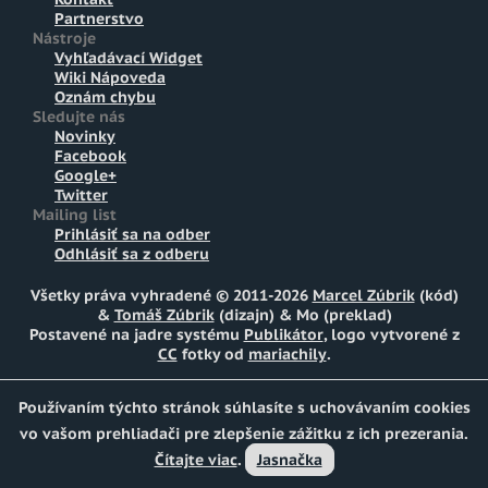
Partnerstvo
Nástroje
Vyhľadávací Widget
Wiki Nápoveda
Oznám chybu
Sledujte nás
Novinky
Facebook
Google+
Twitter
Mailing list
Prihlásiť sa na odber
Odhlásiť sa z odberu
Všetky práva vyhradené © 2011-2026
Marcel Zúbrik
(kód)
&
Tomáš Zúbrik
(dizajn) & Mo (preklad)
Postavené na jadre systému
Publikátor
, logo vytvorené z
CC
fotky od
mariachily
.
Používaním týchto stránok súhlasíte s uchovávaním cookies
vo vašom prehliadači pre zlepšenie zážitku z ich prezerania.
Čítajte viac
.
Jasnačka