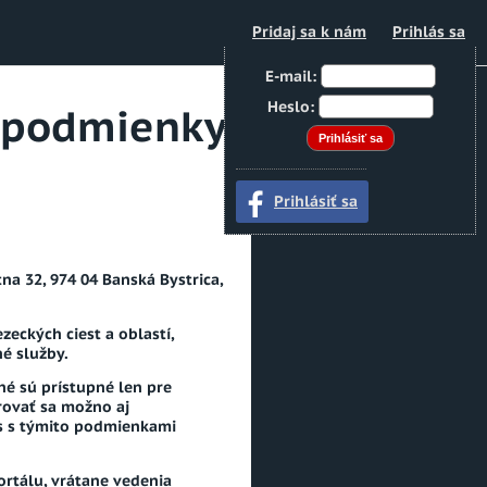
Pridaj sa k nám
Prihlás sa
E-mail:
Heslo:
 podmienky
Prihlásiť sa
na 32, 974 04 Banská Bystrica,
eckých ciest a oblastí,
né služby.
né sú prístupné len pre
trovať sa možno aj
as s týmito podmienkami
ortálu, vrátane vedenia