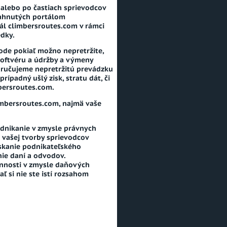
alebo po častiach sprievodcov
siahnutých portálom
ál climbersroutes.com v rámci
edky.
ode pokiaľ možno nepretržite,
oftvéru a údržby a výmeny
ezaručujeme nepretržitú prevádzku
padný ušlý zisk, stratu dát, či
mbersroutes.com.
limbersroutes.com, najmä vaše
odnikanie v zmysle právnych
 vašej tvorby sprievodcov
získanie podnikateľského
nie daní a odvodov.
činnosti v zmysle daňových
 si nie ste istí rozsahom