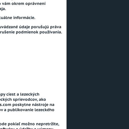
čo vám okrem oprávnení
ja.
tuálne informácie.
 uvádzané údaje porušujú práva
porušenie podmienok používania.
py ciest a lezeckých
zeckých sprievodcov, ako
s.com poskytne nástroje na
ov a publikovanie lezeckého
ode pokiaľ možno nepretržite,