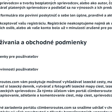
sprievodcov a tvorby bezplatných sprievodcov, alebo ako autor, 
árať platených sprievodcov a podieľať sa na výnosoch z ich preda
 formulára ste povinní poskytnúť o sebe len úplne, pravdivé a ak
kceptovať vašu registráciu. Registrácie neakceptujeme najmä ak
ích osôb, alebo ak vaše konto bolo už v minulosti zrušené pre 
žívania a obchodné podmienky
enky pre používateľov
ovinnosti používateľov
sroutes.com vám poskytuje možnosť vyhľadávať lezecké cesty, ma
esť si lezecký denník, vytvárať z fotografií lezecké mapy ciest, le
ezeckých sprievodcov. Za týmto účelom vám portál climbersroute
apisovanie, zdieľanie a komentovanie ciest, máp ciest, sprievodc
tné zariadenia portálu climbersroutes.com sa snažíme udržať v ch