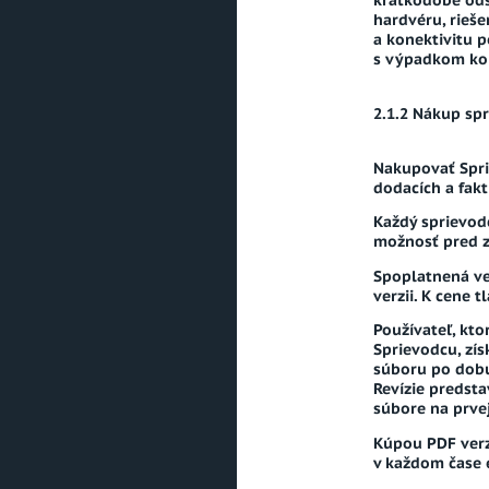
krátkodobé ods
hardvéru, rieše
a konektivitu 
s výpadkom kon
Nákup spr
Nakupovať Spri
dodacích a fak
Každý sprievodc
možnosť pred z
Spoplatnená ve
verzii. K cene 
Používateľ, kt
Sprievodcu, zí
súboru po dobu
Revízie predst
súbore na prvej
Kúpou PDF verz
v každom čase e