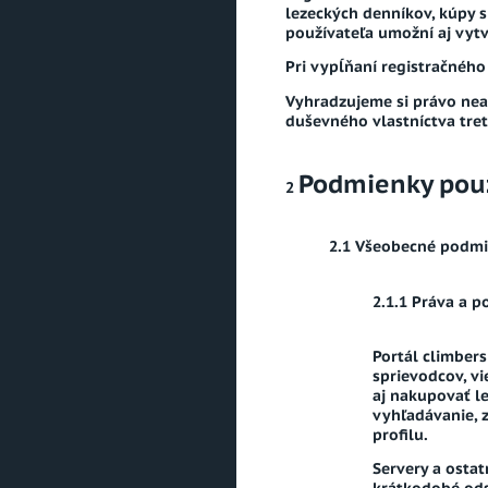
lezeckých denníkov, kúpy 
používateľa umožní aj vytv
Pri vypĺňaní registračného
Vyhradzujeme si právo nea
duševného vlastníctva tret
Podmienky pou
Všeobecné podmi
Práva a p
Portál climber
sprievodcov, vi
aj nakupovať l
vyhľadávanie, z
profilu.
Servery a osta