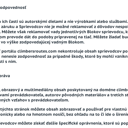
zodpovednosť
 ich časti sú autorskými dielami a nie výrobkami alebo službami.
záruku a Sprievodcov nie je možné reklamovať z dôvodov nespoko
 Môžete však reklamovať vady jednotlivých Blokov sprievodcu, kt
m prevode dát do podoby pripravenej na tlač. Môžete žiadať bu
y vo výške zodpovedajúcej vadným Blokom.
 portálu climbersroutes.com nekontroluje obsah sprievodcov poki
 nenesie zodpovednosť za prípadné škody, ktoré by mohli vznikn
ti s ním.
práva
, obrazový a multimediálny obsah poskytovaný na doméne climb
vami prevádzkovateľa, autorov pôvodných materiálov a tretích s
ených vzťahov s prevádzkovateľom.
 týchto stránok môžete obsah zobrazovať a používať pre vlastnú 
ktronicky alebo na hmotnom nosiči, bez ohľadu na to či ide o šíreni
evodcov môžete získať ďalšie špecifické oprávnenia, ktoré sú pop