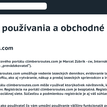
 používania a obchodné
s.com
vého portálu climbersroutes.com je Marcel Zúbrik - cw, Internát
 „
prevádzkovateľ
“).
sroutes.com umožňuje vedenie lezeckých denníkov, evidovanie lez
filu, ako aj vytváranie, nákup a predaj lezeckých sprievodcov a i
tálu climbersroutes.com môže využívať ktorýkoľvek návštevník, i
v. Registrácia na portáli climbersroutes.com je bezplatná. Regis
ociálnej siete. Súčasťou a podmienkou registrácie je aj váš súhl
ako používateľ čo vám umožní používanie väčšiny funkcionalít p