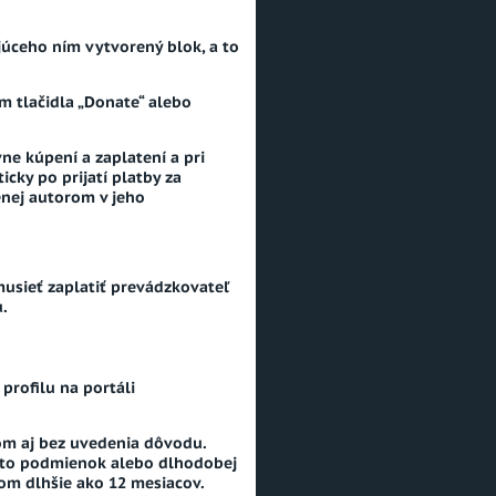
úceho ním vytvorený blok, a to
 tlačidla „Donate“ alebo
ne kúpení a zaplatení a pri
cky po prijatí platby za
nej autorom v jeho
musieť zaplatiť prevádzkovateľ
.
rofilu na portáli
om aj bez uvedenia dôvodu.
chto podmienok alebo dlhodobej
com dlhšie ako 12 mesiacov.