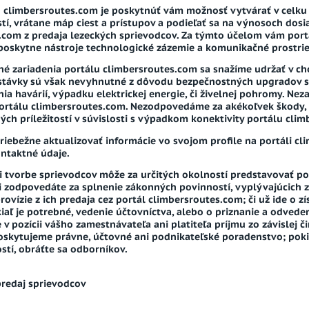
 climbersroutes.com je poskytnúť vám možnosť vytvárať v celku 
stí, vrátane máp ciest a prístupov a podieľať sa na výnosoch do
.com z predaja lezeckých sprievodcov. Za týmto účelom vám port
í poskytne nástroje technologické zázemie a komunikačné prostri
tné zariadenia portálu climbersroutes.com sa snažíme udržať v ch
távky sú však nevyhnutné z dôvodu bezpečnostných upgradov s
nia havárií, výpadku elektrickej energie, či živelnej pohromy. N
ortálu climbersroutes.com. Nezodpovedáme za akékoľvek škody, prí
ch príležitostí v súvislosti s výpadkom konektivity portálu cli
riebežne aktualizovať informácie vo svojom profile na portáli c
ontaktné údaje.
ri tvorbe sprievodcov môže za určitých okolností predstavovať p
i zodpovedáte za splnenie zákonných povinností, vyplývajúcich z
rovízie z ich predaja cez portál climbersroutes.com; či už ide o 
aľ je potrebné, vedenie účtovníctva, alebo o priznanie a odvede
 pozícii vášho zamestnávateľa ani platiteľa príjmu zo závislej 
oskytujeme právne, účtovné ani podnikateľské poradenstvo; pokiaľ
stí, obráťte sa odborníkov.
predaj sprievodcov