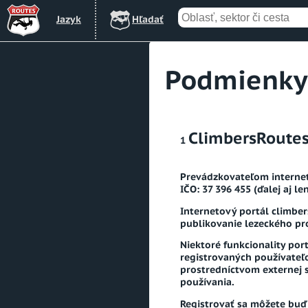
Jazyk
Hľadať
Podmienky
ClimbersRoute
Prevádzkovateľom interneto
IČO: 37 396 455 (ďalej aj len
Internetový portál climber
publikovanie lezeckého pro
Niektoré funkcionality por
registrovaných používateľo
prostredníctvom externej s
používania.
Registrovať sa môžete buď 