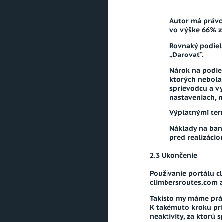
Autor má právo
vo výške 66% z
Rovnaký podiel
„Darovať“.
Nárok na podiel
ktorých nebola 
sprievodcu a v
nastaveniach, 
Výplatnými term
Náklady na ban
pred realizáci
Ukončenie
Používanie portálu 
climbersroutes.com 
Takisto my máme práv
K takémuto kroku pr
neaktivity, za ktorú