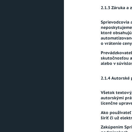
Záruka a 
Sprievodcovia a
neposkytujeme 
ktoré obsahujú.
automatizovano
o vrátenie cen
Prevádzkovateľ
skutočnosťou a
alebo v súvislos
Autorské 
Všetok textový
autorskými prá
licenčne uprav
Ako používateľ
šíriť či už ele
Zakúpením Spri