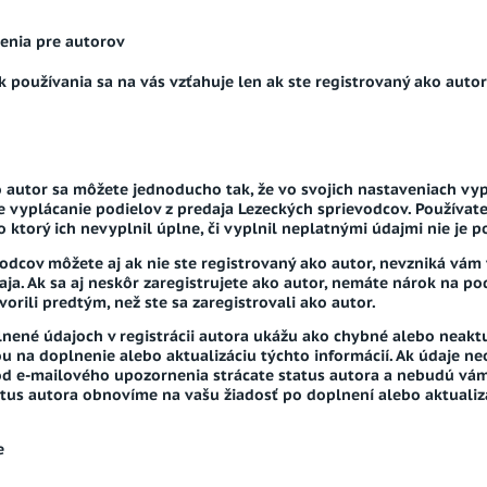
enia pre autorov
používania sa na vás vzťahuje len ak ste registrovaný ako autor
o autor sa môžete jednoducho tak, že vo svojich nastaveniach vy
 vyplácanie podielov z predaja Lezeckých sprievodcov. Používateľ
o ktorý ich nevyplnil úplne, či vyplnil neplatnými údajmi nie je 
vodcov môžete aj ak nie ste registrovaný ako autor, nevzniká vám
ja. Ak sa aj neskôr zaregistrujete ako autor, nemáte nárok na po
vorili predtým, než ste sa zaregistrovali ako autor.
lnené údajoch v registrácii autora ukážu ako chybné alebo neakt
 na doplnenie alebo aktualizáciu týchto informácií. Ak údaje ne
 od e-mailového upozornenia strácate status autora a nebudú vám
atus autora obnovíme na vašu žiadosť po doplnení alebo aktualizá
e