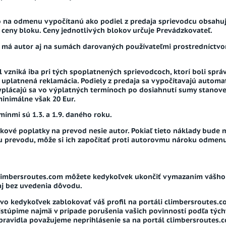
 na odmenu vypočítanú ako podiel z predaja sprievodcu obsahuj
 ceny bloku. Ceny jednotlivých blokov určuje Prevádzkovateľ.
 má autor aj na sumách darovaných používateľmi prostredníctvom
 vzniká iba pri tých spoplatnených sprievodcoch, ktorí boli správ
uplatnená reklamácia. Podiely z predaja sa vypočítavajú automati
yplácajú sa vo výplatných termínoch po dosiahnutí sumy stanove
minimálne však 20 Eur.
ínmi sú 1.3. a 1.9. daného roku.
kové poplatky na prevod nesie autor. Pokiaľ tieto náklady bude 
ou prevodu, môže si ich započítať proti autorovmu nároku odmenu
climbersroutes.com môžete kedykoľvek ukončiť vymazaním vášho p
aj bez uvedenia dôvodu.
o kedykoľvek zablokovať váš profil na portáli climbersroutes.c
istúpime najmä v prípade porušenia vašich povinností podľa tý
 spravidla považujeme neprihlásenie sa na portál climbersroutes.