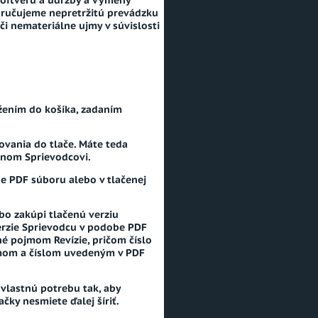
oftvéru a údržby a výmeny
ezaručujeme nepretržitú prevádzku
i nemateriálne ujmy v súvislosti
žením do košíka, zadaním
tovania do tlače. Máte teda
enom Sprievodcovi.
e PDF súboru alebo v tlačenej
bo zakúpi tlačenú verziu
erzie Sprievodcu v podobe PDF
é pojmom Revízie, pričom číslo
umom a číslom uvedeným v PDF
vlastnú potrebu tak, aby
čky nesmiete ďalej šíriť.