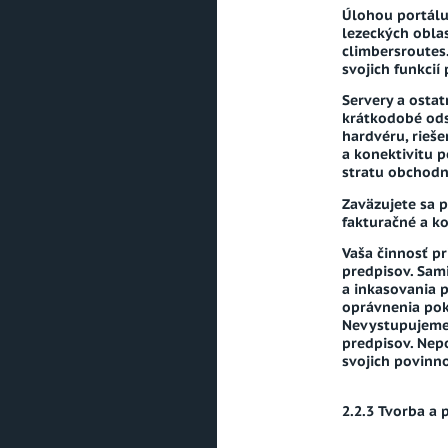
Úlohou portálu
lezeckých obla
climbersroutes
svojich funkci
Servery a osta
krátkodobé ods
hardvéru, rieše
a konektivitu p
stratu obchodný
Zaväzujete sa p
fakturačné a k
Vaša činnosť p
predpisov. Sam
a inkasovania p
oprávnenia poki
Nevystupujeme v
predpisov. Nep
svojich povinno
Tvorba a 