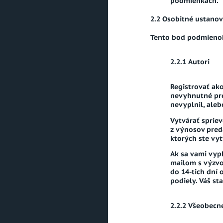
podmienkach.
Osobitné ustanov
Tento bod podmienok 
Autori
Registrovať ak
nevyhnutné pre
nevyplnil, aleb
Vytvárať sprie
z výnosov preda
ktorých ste vyt
Ak sa vami vyp
mailom s výzvou
do 14-tich dní
podiely. Váš st
Všeobecn