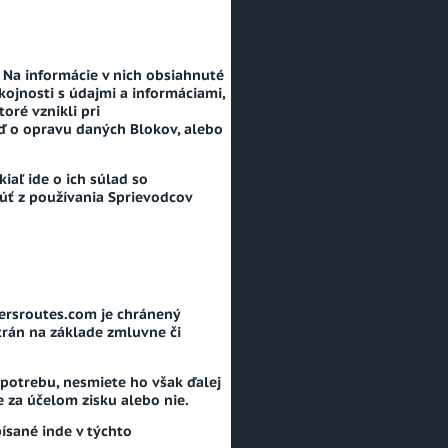
 Na informácie v nich obsiahnuté
jnosti s údajmi a informáciami,
oré vznikli pri
ď o opravu daných Blokov, alebo
aľ ide o ich súlad so
úť z používania Sprievodcov
ersroutes.com je chránený
trán na základe zmluvne či
potrebu, nesmiete ho však ďalej
e za účelom zisku alebo nie.
ísané inde v týchto