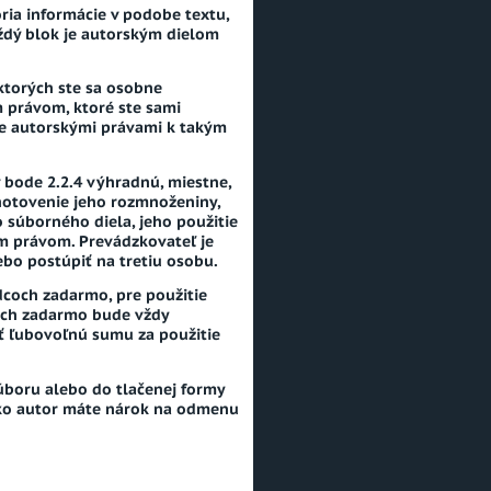
ria informácie v podobe textu,
ždý blok je autorským dielom
 ktorých ste sa osobne
m právom, ktoré ste sami
je autorskými právami k takým
bode 2.2.4 výhradnú, miestne,
hotovenie jeho rozmnoženiny,
 súborného diela, jeho použitie
m právom. Prevádzkovateľ je
ebo postúpiť na tretiu osobu.
dcoch zadarmo, pre použitie
ných zadarmo bude vždy
ť ľubovoľnú sumu za použitie
boru alebo do tlačenej formy
Ako autor máte nárok na odmenu