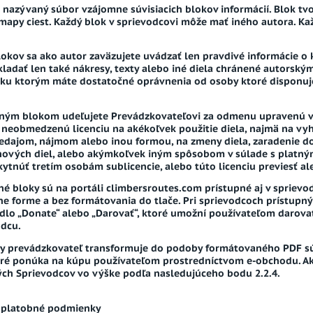
nazývaný súbor vzájomne súvisiacich blokov informácií. Blok tvo
mapy ciest. Každý blok v sprievodcovi môže mať iného autora. Ka
lokov sa ako autor zaväzujete uvádzať len pravdivé informácie o
vkladať len také nákresy, texty alebo iné diela chránené autorský
o ku ktorým máte dostatočné oprávnenia od osoby ktoré disponu
ným blokom udeľujete Prevádzkovateľovi za odmenu upravenú v 
 neobmedzenú licenciu na akékoľvek použitie diela, najmä na vy
redajom, nájmom alebo inou formou, na zmeny diela, zaradenie do
nových diel, alebo akýmkoľvek iným spôsobom v súlade s platný
tnúť tretím osobám sublicencie, alebo túto licenciu previesť al
né bloky sú na portáli climbersroutes.com prístupné aj v sprievo
ine forme a bez formátovania do tlače. Pri sprievodcoch prístup
idlo „Donate“ alebo „Darovať“, ktoré umožní používateľom darova
dcu.
y prevádzkovateľ transformuje do podoby formátovaného PDF sú
oré ponúka na kúpu používateľom prostredníctvom e-obchodu. 
ých Sprievodcov vo výške podľa nasledujúceho bodu 2.2.4.
a platobné podmienky