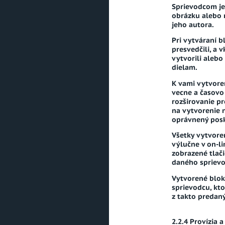
Sprievodcom je 
obrázku alebo 
jeho autora.
Pri vytváraní b
presvedčili, a 
vytvorili aleb
dielam.
K vami vytvore
vecne a časovo
rozširovanie p
na vytvorenie 
oprávnený posky
Všetky vytvore
výlučne v on-l
zobrazené tlač
daného sprievo
Vytvorené blok
sprievodcu, kt
z takto predan
Provízia 