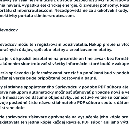
távky sú však nevyhnutné z dôvodu bezpečnostných upgradov s
nia havárií, výpadku elektrickej energie, či živelnej pohromy. N
portálu climbersroutes.com. Nezodpovedáme za akékoľvek škody, č
ektivity portálu climbersroutes.com.
ievodcov
evodcov môžu len registrovaní používatelia. Nákup prebieha vlo
turačných údajov, spôsobu platby a zrealizovaním platby.
a je k dispozícii bezplatne na prezretie on line, avšak bez formá
akúpením skontrolovať si všetky informácie ktoré budú v zakúp
rzia sprievodcu je formátovaná pre tlač a ponúkaná buď v podob
tlačenej verzie bude pripočítané poštovné a balné.
orý si stiahne spoplatneného Sprievodcu v podobe PDF súboru ale
skava nákupom automaticky možnosť sťahovať prípadné novšie v
 6 mesiacov od dátumu objednávky. Jednotlivé verzie sú označen
avuje posledné číslo názvu stiahnutého PDF súboru spolu s dát
 strane dole.
ie sprievodcu získavate oprávnenie na vytlačenie jeho kópie pre 
xistovala len jedna kópie každej Revízie. PDF súbor ani jeho výtla