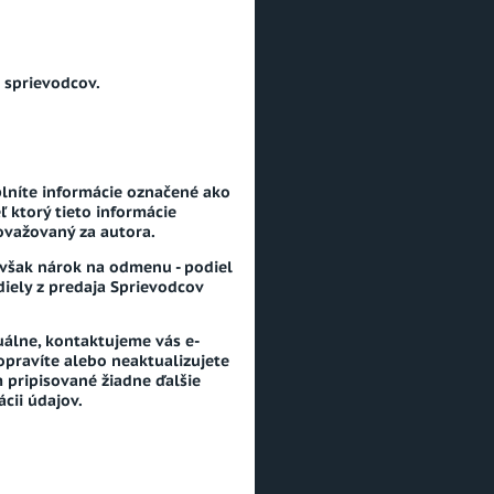
 sprievodcov.
plníte informácie označené ako
 ktorý tieto informácie
považovaný za autora.
 však nárok na odmenu - podiel
diely z predaja Sprievodcov
uálne, kontaktujeme vás e-
opravíte alebo neaktualizujete
 pripisované žiadne ďalšie
cii údajov.