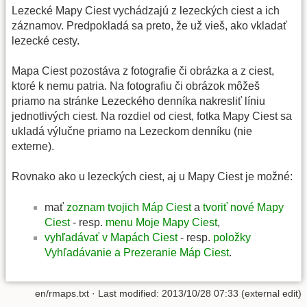
Lezecké Mapy Ciest vychádzajú z lezeckých ciest a ich
záznamov. Predpokladá sa preto, že už vieš, ako vkladať
lezecké cesty.
Mapa Ciest pozostáva z fotografie či obrázka a z ciest,
ktoré k nemu patria. Na fotografiu či obrázok môžeš
priamo na stránke Lezeckého denníka nakresliť líniu
jednotlivých ciest. Na rozdiel od ciest, fotka Mapy Ciest sa
ukladá výlučne priamo na Lezeckom denníku (nie
externe).
Rovnako ako u lezeckých ciest, aj u Mapy Ciest je možné:
mať
zoznam tvojich Máp Ciest
a
tvoriť nové Mapy
Ciest
- resp.
menu Moje Mapy Ciest
,
vyhľadávať v Mapách Ciest
- resp.
položky
Vyhľadávanie a Prezeranie Máp Ciest
.
en/rmaps.txt
· Last modified: 2013/10/28 07:33 (external edit)