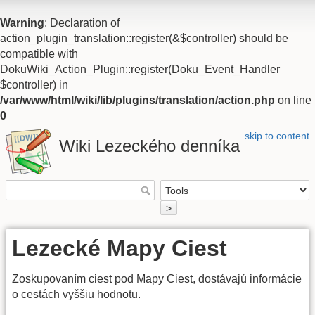
Warning
: Declaration of
action_plugin_translation::register(&$controller) should be
compatible with
DokuWiki_Action_Plugin::register(Doku_Event_Handler
$controller) in
/var/www/html/wiki/lib/plugins/translation/action.php
on line
0
skip to content
Wiki Lezeckého denníka
Lezecké Mapy Ciest
Zoskupovaním ciest pod Mapy Ciest, dostávajú informácie
o cestách vyššiu hodnotu.