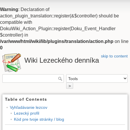
Warning
: Declaration of
action_plugin_translation::register(&$controller) should be
compatible with
DokuWiki_Action_Plugin::register(Doku_Event_Handler
$controller) in
/var/www/html/wiki/lib/plugins/translation/action.php
on line
0
skip to content
Wiki Lezeckého denníka
Table of Contents
Vyhľadávanie lezcov
Lezecký profil
Kód pre tvoje stránky / blog