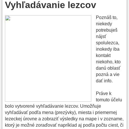
Vyhľadávanie lezcov
Poznáš to,
niekedy
potrebuješ
nájsť
spolulezca,
inokedy iba
kontakt
niekoho, kto
danú oblasť
pozná a vie
dať info.
Práve k
tomuto účelu
bolo vytvorené vyhľadávanie lezcov. Umožňuje
vyhľadávať podľa mena (prezývky), miesta i priemernej
lezeckej úrovne a zobraziť výsledky na mape i v zozname,
ktorý je možné zoraďovať napríklad aj podľa počtu ciest, či