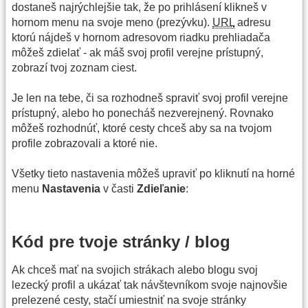
dostaneš najrýchlejšie tak, že po prihlásení klikneš v
hornom menu na svoje meno (prezývku).
URL
adresu
ktorú nájdeš v hornom adresovom riadku prehliadača
môžeš zdielať - ak máš svoj profil verejne prístupný,
zobrazí tvoj zoznam ciest.
Je len na tebe, či sa rozhodneš spraviť svoj profil verejne
prístupný, alebo ho ponecháš nezverejnený. Rovnako
môžeš rozhodnúť, ktoré cesty chceš aby sa na tvojom
profile zobrazovali a ktoré nie.
Všetky tieto nastavenia môžeš upraviť po kliknutí na horné
menu
Nastavenia
v časti
Zdieľanie
:
Kód pre tvoje stránky / blog
Ak chceš mať na svojich strákach alebo blogu svoj
lezecký profil a ukázať tak návštevníkom svoje najnovšie
prelezené cesty, stačí umiestniť na svoje stránky